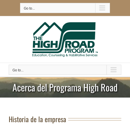
Saltar
Go to...
al
contenido
Go to...
Acerca del Programa High Road
Historia de la empresa